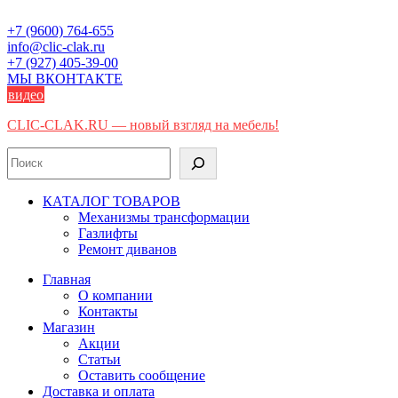
Skip
to
+7 (9600) 764-655
content
info@clic-clak.ru
+7 (927) 405-39-00
МЫ ВКОНТАКТЕ
видео
CLIC-CLAK.RU — новый взгляд на мебель!
Поиск
КАТАЛОГ ТОВАРОВ
Механизмы трансформации
Газлифты
Ремонт диванов
Главная
О компании
Контакты
Магазин
Акции
Статьи
Оставить сообщение
Доставка и оплата