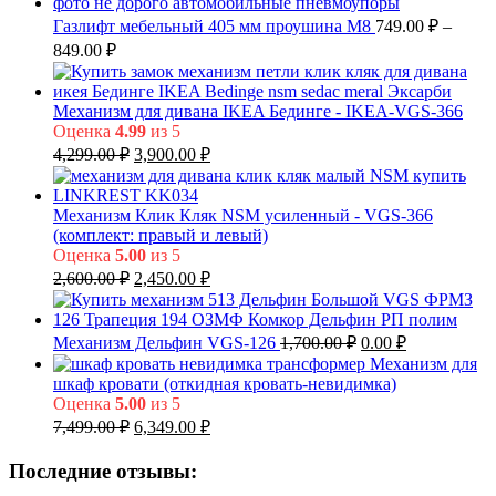
Газлифт мебельный 405 мм проушина М8
749.00
₽
–
Диапазон
849.00
₽
цен:
749.00 ₽
–
Механизм для дивана IKEA Бединге - IKEA-VGS-366
Оценка
4.99
из 5
849.00 ₽
Первоначальная
Текущая
4,299.00
₽
3,900.00
₽
цена
цена:
составляла
3,900.00 ₽.
4,299.00 ₽.
Механизм Клик Кляк NSM усиленный - VGS-366
(комплект: правый и левый)
Оценка
5.00
из 5
Первоначальная
Текущая
2,600.00
₽
2,450.00
₽
цена
цена:
составляла
2,450.00 ₽.
2,600.00 ₽.
Первоначальная
Текущая
Механизм Дельфин VGS-126
1,700.00
₽
0.00
₽
цена
цена:
Механизм для
составляла
0.00 ₽.
шкаф кровати (откидная кровать-невидимка)
1,700.00 ₽.
Оценка
5.00
из 5
Первоначальная
Текущая
7,499.00
₽
6,349.00
₽
цена
цена:
составляла
6,349.00 ₽.
Последние отзывы:
7,499.00 ₽.