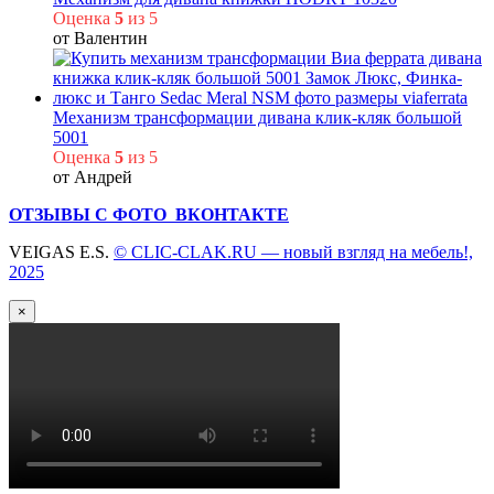
Оценка
5
из 5
от Валентин
Механизм трансформации дивана клик-кляк большой
5001
Оценка
5
из 5
от Андрей
ОТЗЫВЫ С ФОТО ВКОНТАКТЕ
VEIGAS E.S.
© CLIC-CLAK.RU — новый взгляд на мебель!,
2025
×