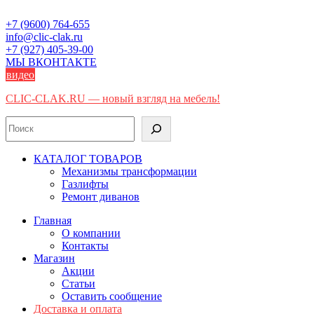
Skip
to
+7 (9600) 764-655
content
info@clic-clak.ru
+7 (927) 405-39-00
МЫ ВКОНТАКТЕ
видео
CLIC-CLAK.RU — новый взгляд на мебель!
Поиск
КАТАЛОГ ТОВАРОВ
Механизмы трансформации
Газлифты
Ремонт диванов
Главная
О компании
Контакты
Магазин
Акции
Статьи
Оставить сообщение
Доставка и оплата