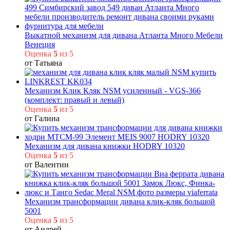
Выкатной механизм для дивана Атланта Много Мебели
Венеция
Оценка
5
из 5
от Татьяна
Механизм Клик Кляк NSM усиленный - VGS-366
(комплект: правый и левый)
Оценка
5
из 5
от Галина
Механизм для дивана книжки HODRY 10320
Оценка
5
из 5
от Валентин
Механизм трансформации дивана клик-кляк большой
5001
Оценка
5
из 5
от Андрей