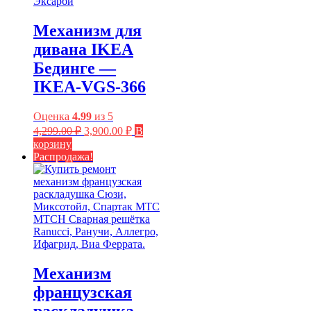
Механизм для
дивана IKEA
Бединге —
IKEA-VGS-366
Оценка
4.99
из 5
Первоначальная
Текущая
4,299.00
₽
3,900.00
₽
В
цена
цена:
корзину
составляла
3,900.00 ₽.
Распродажа!
4,299.00 ₽.
Механизм
французская