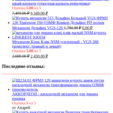
749.0
шкаф кровати (откидная кровать-невидимка)
–
Оценка
5.00
из 5
Первоначальная
Текущая
849.0
7,499.00
₽
6,349.00
₽
цена
цена:
составляла
6,349.00 ₽.
7,499.00 ₽.
Первоначальная
Текущая
Механизм Дельфин VGS-126
1,700.00
₽
0.00
₽
цена
цена:
составляла
0.00 ₽.
1,700.00 ₽.
Механизм Клик Кляк NSM усиленный - VGS-366
(комплект: правый и левый)
Оценка
5.00
из 5
Первоначальная
Текущая
2,600.00
₽
2,450.00
₽
цена
цена:
составляла
2,450.00 ₽.
Последние отзывы:
2,600.00 ₽.
АККОРДЕОН - раскладной механизм для дивана
книжка
Оценка
5
из 5
от Андрей