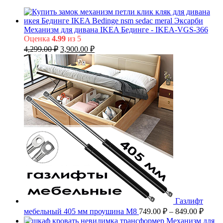
Механизм для дивана IKEA Бединге - IKEA-VGS-366
Оценка
4.99
из 5
Первоначальная
Текущая
4,299.00
₽
3,900.00
₽
цена
цена:
составляла
3,900.00 ₽.
4,299.00 ₽.
Газлифт
Диап
мебельный 405 мм проушина М8
749.00
₽
–
849.00
₽
цен:
Механизм для