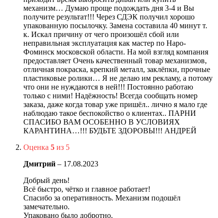
механизм… Думаю проще подождать дня 3-4 и Вы
получите результат!!! Через СДЭК получил хорошо
упакованную посылочку. Замена составила 40 минут т.
к. Искал причину от чего произошёл сбой или
неправильная эксплуатация как мастер по Наро-
Фоминск московской области. На мой взгляд компания
предоставляет Очень качественный товар механизмов,
отличная покраска, крепкий металл, заклёпки, прочные
пластиковые ролики… Я не делаю им рекламу, а потому
что они не нуждаются в ней!!! Постоянно работаю
только с ними! Надёжность! Всегда сообщать номер
заказа, даже когда товар уже пришёл.. лично я мало где
наблюдаю такое беспокойство о клиентах.. ПАРНИ
СПАСИБО ВАМ ОСОБЕННО В УСЛОВИЯХ
КАРАНТИНА…!!! БУДЬТЕ ЗДОРОВЫ!!! АНДРЕЙ
Оценка
5
из 5
Дмитрий
–
17.08.2023
Добрый день!
Всё быстро, чётко и главное работает!
Спасибо за оперативность. Механизм подошёл
замечательно.
Упаковано было добротно.