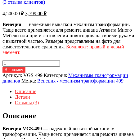
(
3
отзыва клиентов)
Первоначальная
Текущая
4,500.00
₽
3,799.00
₽
цена
цена:
составляла
Венеция
— надежный выкаткой механизм трансформации.
3,799.00 ₽.
Чаще всего применяется для ремонта дивана Атланта Много
4,500.00 ₽.
Мебели или при изготовлении нового дивана своими руками
с выкатной частью. Размеры представлены на фото для
самостоятельного сравнения.
Комплект: правый и левый
элемент.
Количество
товара
В корзину
Выкатной
Артикул:
VGS-499
Категория:
Механизмы трансформации
механизм
диванов
Метка:
Венеция - механизм трансформации 499
для
дивана
Описание
Атланта
Детали
Много
Отзывы (3)
Мебели
Венеция
Описание
Венеция VGS-499
— надежный выкаткой механизм
трансформации. Чаще всего применяется для ремонта дивана