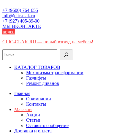
Skip
to
+7 (9600) 764-655
content
info@clic-clak.ru
+7 (927) 405-39-00
МЫ ВКОНТАКТЕ
видео
CLIC-CLAK.RU — новый взгляд на мебель!
Поиск
КАТАЛОГ ТОВАРОВ
Механизмы трансформации
Газлифты
Ремонт диванов
Главная
О компании
Контакты
Магазин
Акции
Статьи
Оставить сообщение
Доставка и оплата