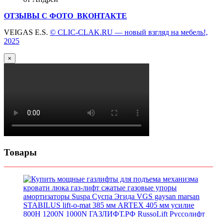
ОТЗЫВЫ С ФОТО ВКОНТАКТЕ
VEIGAS E.S.
© CLIC-CLAK.RU — новый взгляд на мебель!,
2025
×
Товары