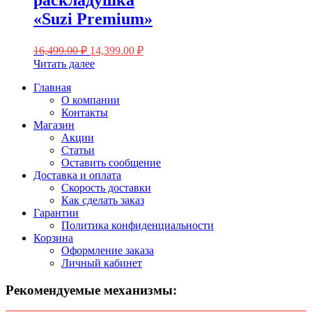
раскладушка
«Suzi Premium»
Первоначальная
Текущая
16,499.00
₽
14,399.00
₽
цена
цена:
Читать далее
составляла
14,399.00 ₽.
Главная
16,499.00 ₽.
О компании
Контакты
Магазин
Акции
Статьи
Оставить сообщение
Доставка и оплата
Скорость доставки
Как сделать заказ
Гарантии
Политика конфиденциальности
Корзина
Оформление заказа
Личный кабинет
Рекомендуемые механизмы: