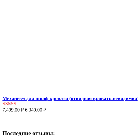
Механизм для шкаф кровати (откидная кровать-невидимка
Первоначальная
Текущая
7,499.00
₽
6,349.00
₽
Оценка
5.00
цена
цена:
из 5
составляла
6,349.00 ₽.
7,499.00 ₽.
Последние отзывы: