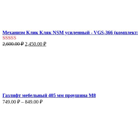
Механизм Клик Кляк NSM усиленный - VGS-366 (комплект:
Первоначальная
Текущая
2,600.00
₽
2,450.00
₽
Оценка
5.00
цена
цена:
из 5
составляла
2,450.00 ₽.
2,600.00 ₽.
Газлифт мебельный 405 мм проушина М8
Диапазон
749.00
₽
–
849.00
₽
цен:
749.00 ₽
–
849.00 ₽