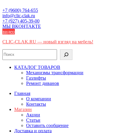
Skip
to
+7 (9600) 764-655
content
info@clic-clak.ru
+7 (927) 405-39-00
МЫ ВКОНТАКТЕ
видео
CLIC-CLAK.RU — новый взгляд на мебель!
Поиск
КАТАЛОГ ТОВАРОВ
Механизмы трансформации
Газлифты
Ремонт диванов
Главная
О компании
Контакты
Магазин
Акции
Статьи
Оставить сообщение
Доставка и оплата