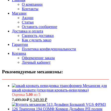
О компании
Контакты
Магазин
Акции
Статьи
Оставить сообщение
Доставка и оплата
Скорость доставки
Как сделать заказ
Гарантии
Политика конфиденциальности
Корзина
Оформление заказа
Личный кабинет
Рекомендуемые механизмы:
Механизм для
шкаф кровати (откидная кровать-невидимка)
Оценка
5.00
из 5
Первоначальная
Текущая
7,499.00
₽
6,349.00
₽
цена
цена:
составляла
6,349.00 ₽.