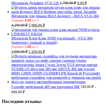
7,499.00 ₽.
Первоначальная
Текущая
Механизм Дельфин VGS-126
1,700.00
₽
0.00
₽
цена
цена:
составляла
0.00 ₽.
1,700.00 ₽.
Механизм для дивана IKEA Бединге - IKEA-VGS-366
Оценка
4.99
из 5
Первоначальная
Текущая
4,299.00
₽
3,900.00
₽
цена
цена:
составляла
3,900.00 ₽.
4,299.00 ₽.
Механизм Клик Кляк NSM усиленный - VGS-366
(комплект: правый и левый)
Оценка
5.00
из 5
Первоначальная
Текущая
2,600.00
₽
2,450.00
₽
цена
цена:
составляла
2,450.00 ₽.
2,600.00 ₽.
Газлифт мебельный 405 мм проушина М8
749.00
₽
–
Диапазон
849.00
₽
цен:
749.00 ₽
Последние отзывы:
–