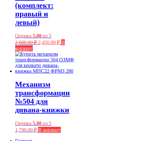
(комплект:
правый и
левый)
Оценка
5.00
из 5
Первоначальная
Текущая
2,600.00
₽
2,450.00
₽
В
цена
цена:
корзину
составляла
2,450.00 ₽.
2,600.00 ₽.
Механизм
трансформации
№504 для
дивана-книжки
Оценка
5.00
из 5
1,790.00
₽
В корзину
Главная