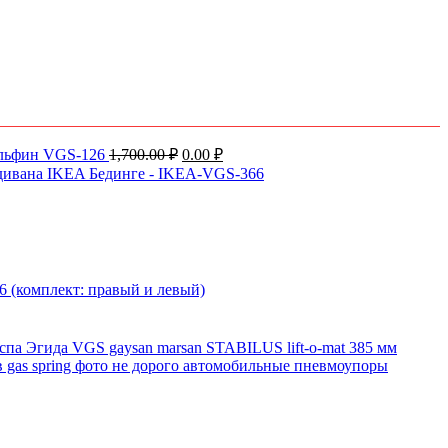
Первоначальная
Текущая
льфин VGS-126
1,700.00
₽
0.00
₽
цена
цена:
дивана IKEA Бединге - IKEA-VGS-366
составляла
0.00 ₽.
1,700.00 ₽.
 (комплект: правый и левый)