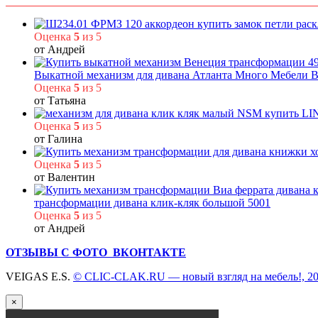
Оценка
5
из 5
от Андрей
Выкатной механизм для дивана Атланта Много Мебели 
Оценка
5
из 5
от Татьяна
Оценка
5
из 5
от Галина
Оценка
5
из 5
от Валентин
трансформации дивана клик-кляк большой 5001
Оценка
5
из 5
от Андрей
ОТЗЫВЫ С ФОТО ВКОНТАКТЕ
VEIGAS E.S.
© CLIC-CLAK.RU — новый взгляд на мебель!, 2
×