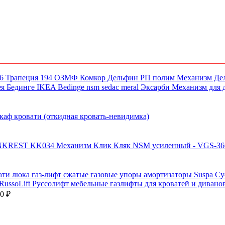
Механизм Де
Механизм для 
каф кровати (откидная кровать-невидимка)
Механизм Клик Кляк NSM усиленный - VGS-366
Диапазон
00
₽
цен:
749.00 ₽
–