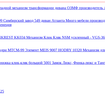
849.00 ₽
Венеция
Механизм Клик Кляк NSM усиленный - VGS-366
Механизм дл
025