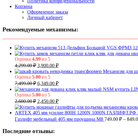
Политика конфиденциальности
Корзина
Оформление заказа
Личный кабинет
Рекомендуемые механизмы:
Оценка
4.99
из 5
Первоначальная
Текущая
4,299.00
₽
3,900.00
₽
цена
цена:
Механизм для ш
составляла
3,900.00 ₽.
Оценка
5.00
из 5
4,299.00 ₽.
Первоначальная
Текущая
7,499.00
₽
6,349.00
₽
цена
цена:
составляла
6,349.00 ₽.
Оценка
5.00
из 5
7,499.00 ₽.
Первоначальная
Текущая
2,600.00
₽
2,450.00
₽
цена
цена:
составляла
2,450.00 ₽.
2,600.00 ₽.
Газлифт мебельный 405 мм проушина М8
749.00
₽
–
849.
Последние отзывы: