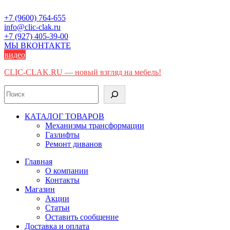
Skip
to
+7 (9600) 764-655
content
info@clic-clak.ru
+7 (927) 405-39-00
МЫ ВКОНТАКТЕ
видео
CLIC-CLAK.RU — новый взгляд на мебель!
Поиск
КАТАЛОГ ТОВАРОВ
Механизмы трансформации
Газлифты
Ремонт диванов
Главная
О компании
Контакты
Магазин
Акции
Статьи
Оставить сообщение
Доставка и оплата